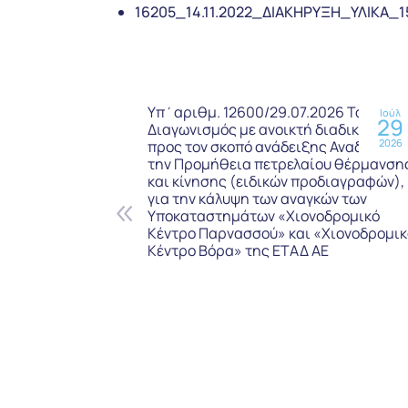
16205_14.11.2022_ΔΙΑΚΗΡΥΞΗ_ΥΛΙΚΑ_
Υπ΄αριθμ. 12600/29.07.2026 Τακτικός
Ιούλ
29
Διαγωνισμός με ανοικτή διαδικασία,
2026
προς τον σκοπό ανάδειξης Αναδόχου γ
την Προμήθεια πετρελαίου θέρμανση
και κίνησης (ειδικών προδιαγραφών),
για την κάλυψη των αναγκών των
Υποκαταστημάτων «Χιονοδρομικό
Κέντρο Παρνασσού» και «Χιονοδρομικ
Κέντρο Βόρα» της ΕΤΑΔ ΑΕ