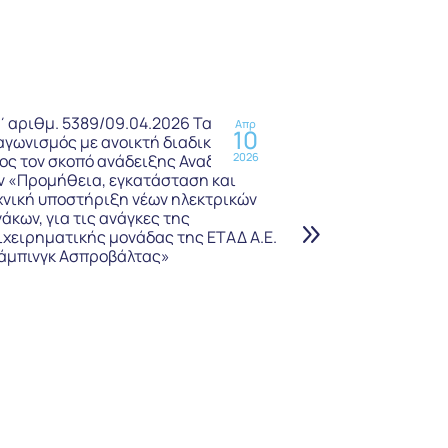
΄αριθμ. 5389/09.04.2026 Τακτικός
Υπ΄αριθμ. 1914
Απρ
10
αγωνισμός με ανοικτή διαδικασία,
Διαγωνισμός γ
2026
ος τον σκοπό ανάδειξης Αναδόχου για
παραμετροποί
ν «Προμήθεια, εγκατάσταση και
υλοποίησης κα
χνική υποστήριξη νέων ηλεκτρικών
σύγχρονου, ολ
νάκων, για τις ανάγκες της
Πληροφοριακο
ιχειρηματικής μονάδας της ΕΤΑΔ Α.Ε.
άμπινγκ Ασπροβάλτας»