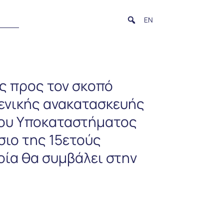
EN
ός προς τον σκοπό
γενικής ανακατασκευής
του Υποκαταστήματος
σιο της 15ετούς
ία θα συμβάλει στην