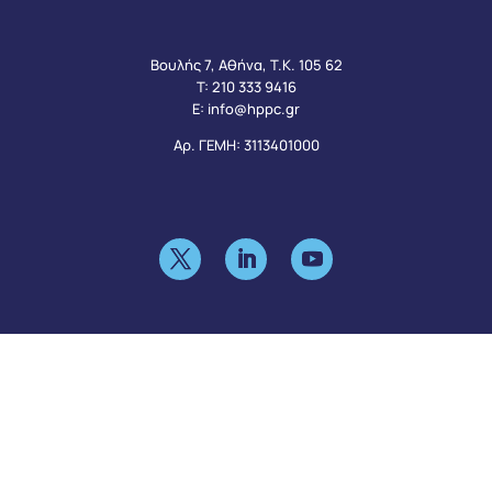
Βουλής 7, Αθήνα, Τ.Κ. 105 62
Τ:
210 333 9416
Ε:
info@hppc.gr
Αρ. ΓΕΜΗ: 3113401000