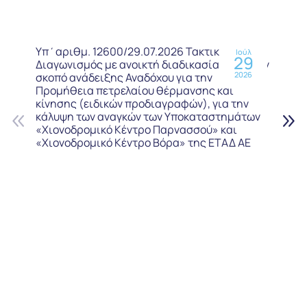
Υπ΄αριθμ. 12600/29.07.2026 Τακτικός
Ιούλ
29
Διαγωνισμός με ανοικτή διαδικασία, προς τον
2026
σκοπό ανάδειξης Αναδόχου για την
Προμήθεια πετρελαίου θέρμανσης και
κίνησης (ειδικών προδιαγραφών), για την
κάλυψη των αναγκών των Υποκαταστημάτων
«Χιονοδρομικό Κέντρο Παρνασσού» και
«Χιονοδρομικό Κέντρο Βόρα» της ΕΤΑΔ ΑΕ