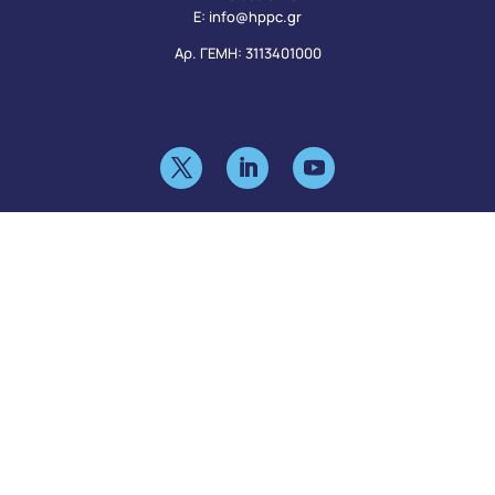
Ε:
info@hppc.gr
Αρ. ΓΕΜΗ: 3113401000