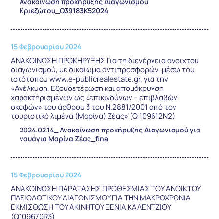
Ανακοίνωση προκήρυξης Διαγωνισμού
Κριεζώτου_Q39183Κ52024
15 Φεβρουαρίου 2024
ΑΝΑΚΟΙΝΩΣΗ ΠΡΟΚΗΡΥΞΗΣ Για τη διενέργεια ανοιχτού
διαγωνισμού, με δικαίωμα αντιπροσφορών, μέσω του
ιστότοπου www.e-publicrealestate.gr, για την
«Ανέλκυση, Εξουδετέρωση και απομάκρυνση
χαρακτηρισμένων ως «επικινδύνων – επιβλαβών
σκαφών» του άρθρου 3 του Ν.2881/2001 από τον
τουριστικό λιμένα (Μαρίνα) Ζέας» (Q 109612Ν2)
2024.02.14_ Ανακοίνωση προκήρυξης Διαγωνισμού για
ναυάγια Μαρίνα Ζέας_final
15 Φεβρουαρίου 2024
ΑΝΑΚΟΙΝΩΣΗ ΠΑΡΑΤΑΣΗΣ ΠΡΟΘΕΣΜΙΑΣ ΤΟΥ ΑΝΟΙΚΤΟΥ
ΠΛΕΙΟΔΟΤΙΚΟΥ ΔΙΑΓΩΝΙΣΜΟΥ ΓΙΑ ΤΗΝ ΜΑΚΡΟΧΡΟΝΙΑ
ΕΚΜΙΣΘΩΣΗ ΤΟΥ ΑΚΙΝΗΤΟΥ ΞΕΝΙΑ ΚΑΛΕΝΤΖΙΟΥ
(Q109670R3)