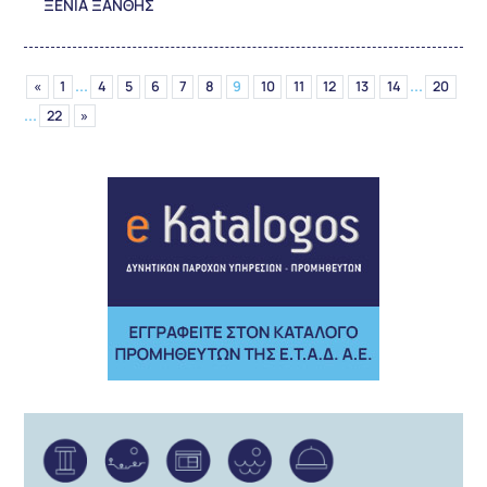
ΞΕΝΙΑ ΞΑΝΘΗΣ
...
...
«
1
4
5
6
7
8
9
10
11
12
13
14
20
...
22
»