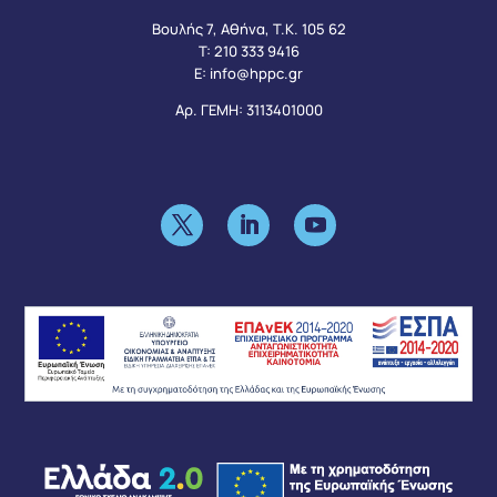
Βουλής 7, Αθήνα, Τ.Κ. 105 62
Τ:
210 333 9416
Ε:
info@hppc.gr
Αρ. ΓΕΜΗ: 3113401000