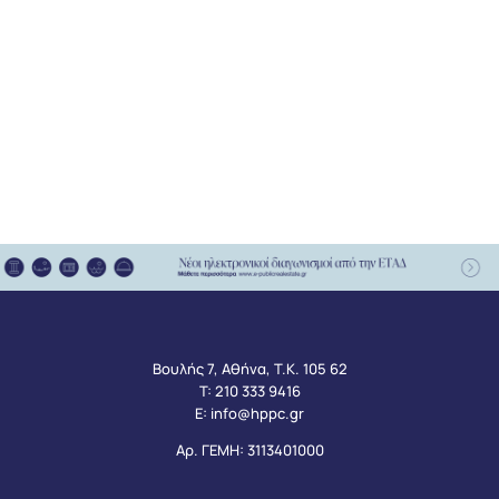
Βουλής 7, Αθήνα, Τ.Κ. 105 62
Τ:
210 333 9416
Ε:
info@hppc.gr
Αρ. ΓΕΜΗ: 3113401000