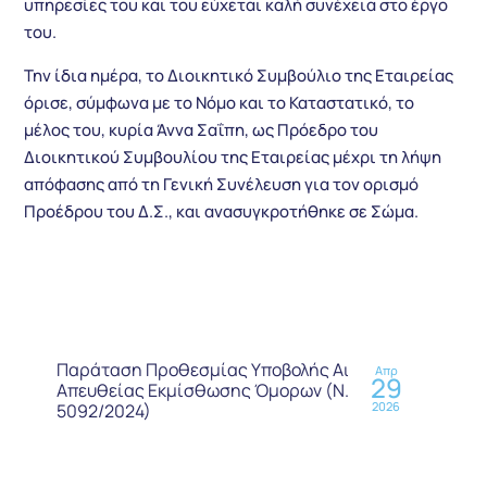
υπηρεσίες του και του εύχεται καλή συνέχεια στο έργο
του.
Την ίδια ημέρα, το Διοικητικό Συμβούλιο της Εταιρείας
όρισε, σύμφωνα με το Νόμο και το Καταστατικό, το
μέλος του, κυρία Άννα Σαΐπη, ως Πρόεδρο του
Διοικητικού Συμβουλίου της Εταιρείας μέχρι τη λήψη
απόφασης από τη Γενική Συνέλευση για τον ορισμό
Προέδρου του Δ.Σ., και ανασυγκροτήθηκε σε Σώμα.
Παράταση Προθεσμίας Υποβολής Αιτήσεων
Απρ
29
Απευθείας Εκμίσθωσης Όμορων (Ν.
2026
5092/2024)