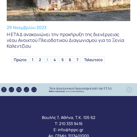
29 Νοεμβρίου 2023
Η ΕΤΑΔ ανακοινώνει την προκήρυξη της διενέργειας
νέου Ανοικτού Πλειοδοτικού Διαγωνισμού για το Ξενία
Καλεντζίου
Πρώτο
1
2
3
4
5
6
7
Τελευταίο
Βουλής 7, Αθήνα, Τ.Κ. 105 62
Τ:
210 333 9416
Ε:
info@hppc.gr
Αρ. ΓΕΜΗ: 3113401000