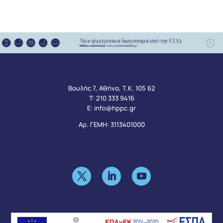
Βουλής 7, Αθήνα, Τ.Κ. 105 62
Τ:
210 333 9416
Ε:
info@hppc.gr
Αρ. ΓΕΜΗ: 3113401000