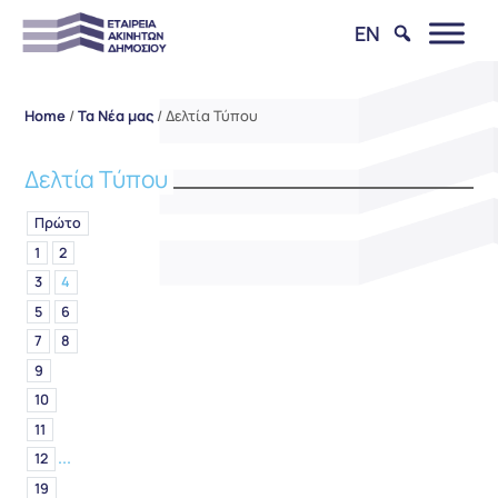
EN
Home
/
Τα Νέα μας
/
Δελτία Τύπου
Δελτία Τύπου
Πρώτο
1
2
3
4
5
6
7
8
9
10
11
...
12
19