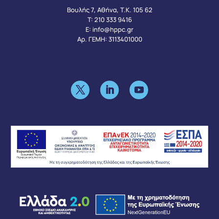
Βουλής 7, Αθήνα, Τ.Κ. 105 62
Τ:
210 333 9416
Ε:
info@hppc.gr
Αρ. ΓΕΜΗ: 3113401000