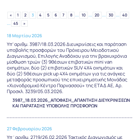
...
...
...
...
«
1
2
3
4
5
6
7
8
10
20
30
40
...
45
»
18 Μαρτίου 2026
Υπ’ αριθμ. 3987/18.03.2026 Διευκρινίσεις και παράταση
υποβολής προσφορών του Πρόχειρου Μειοδοτικού
Διαγωνισμού, Επιλογής Αναδόχου για την βραχυχρόνια
μίσθωση τριών (3) 9θέσιων επιβατικών mini van
οχημάτων, δύο (2) επιβατικών SUV 4X4 οχημάτων και
δύο (2) 5θέσιων pick up 4X4 οχημάτων για τις ανάγκες
μεταφοράς προσωπικού της επιχειρηματικής Μονάδας
«Χιονοδρομικό Κέντρο Παρνασσού» της ΕΤΑΔ ΑΕ, Αρ.
Προσκλ. 3239/05.03.2026.
3987_18.03.2026_ΑΠΟΦΑΣΗ_ΑΠΑΝΤΗΣΗ ΔΙΕΥΚΡΙΝΙΣΕΩΝ
ΚΑΙ ΠΑΡΑΤΑΣΗΣ ΥΠΟΒΟΛΗΣ ΠΡΟΣΦΟΡΩΝ
27 Φεβρουαρίου 2026
Υπ΄αριθμ. 2719/26.02.2026 Τακτικός Διαγωνισμός με