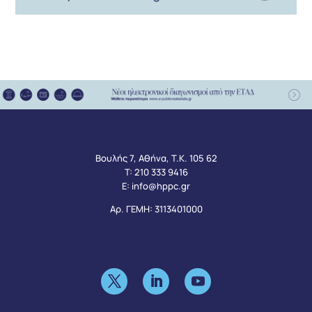
Βουλής 7, Αθήνα, Τ.Κ. 105 62
Τ:
210 333 9416
Ε:
info@hppc.gr
Αρ. ΓΕΜΗ: 3113401000