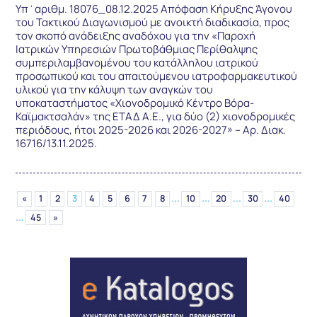
Υπ΄αριθμ. 18076_08.12.2025 Απόφαση Κήρυξης Άγονου
του Τακτικού Διαγωνισμού με ανοικτή διαδικασία, προς
τον σκοπό ανάδειξης αναδόχου για την «Παροχή
Ιατρικών Υπηρεσιών Πρωτοβάθμιας Περίθαλψης
συμπεριλαμβανομένου του κατάλληλου ιατρικού
προσωπικού και του απαιτούμενου ιατροφαρμακευτικού
υλικού για την κάλυψη των αναγκών του
υποκαταστήματος «Χιονοδρομικό Κέντρο Βόρα-
Καϊμακτσαλάν» της ΕΤΑΔ Α.Ε., για δύο (2) χιονοδρομικές
περιόδους, ήτοι 2025-2026 και 2026-2027» – Αρ. Διακ.
16716/13.11.2025.
...
...
...
...
«
1
2
3
4
5
6
7
8
10
20
30
40
...
45
»