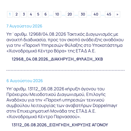
...
...
...
...
...
1
2
3
4
5
6
10
20
30
40
45
»
7 Αυγούστου 2026
Υπ΄αριθμ. 12968/04.08.2026 Τακτικός Διαγωνισμός με
ανοικτή διαδικασία, προς τον σκοπό ανάδειξης αναδόχου
για την «Παροχή Υπηρεσιών Φύλαξης στο Υποκατάστημα
«Χιονοδρομικό Κέντρο Βόρα» της ΕΤΑΔ Α.Ε.
12968_04.08.2026_ΔΙΑΚΗΡΥΞΗ_ΦΥΛΑΞΗ_ΧΚΒ
6 Αυγούστου 2026
Υπ’ αριθμ. 13112_06.08.2026 κήρυξη άγονου του
Πρόχειρου Μειοδοτικού Διαγωνισμού, Επιλογής
Αναδόχου για την «Παροχή υπηρεσιών τεχνικού
συμβούλου λειτουργίας των αναβατήρων Doppelmayr
στην Επιχειρηματική Μονάδα της ΕΤΑΔ Α.Ε.
«Χιονοδρομικό Κέντρο Παρνασσού».
13112_06.08.2026_ΕΙΣΗΓΗΣΗ_ΚΗΡΥΞΗΣ ΑΓΟΝΟΥ