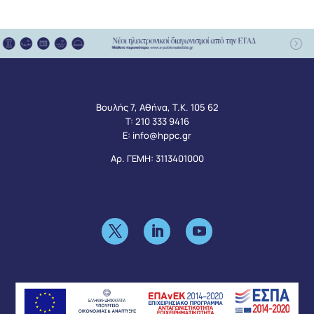
Βουλής 7, Αθήνα, Τ.Κ. 105 62
Τ:
210 333 9416
Ε:
info@hppc.gr
Αρ. ΓΕΜΗ: 3113401000