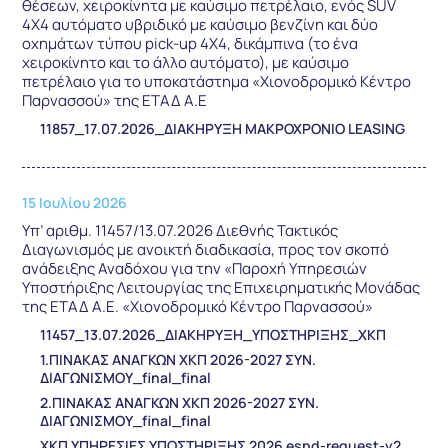
θέσεων, χειροκίνητα με καύσιμο πετρέλαιο, ενός SUV
4Χ4 αυτόματο υβριδικό με καύσιμο βενζίνη και δύο
οχημάτων τύπου pick-up 4Χ4, δικάμπινα (το ένα
χειροκίνητο και το άλλο αυτόματο), με καύσιμο
πετρέλαιο για το υποκατάστημα «Χιονοδρομικό Κέντρο
Παρνασσού» της ΕΤΑΔ Α.Ε
11857_17.07.2026_ΔΙΑΚΗΡΥΞΗ ΜΑΚΡΟΧΡΟΝΙΟ LEASING
15 Ιουλίου 2026
Υπ’ αριθμ. 11457/13.07.2026 Διεθνής Τακτικός
Διαγωνισμός με ανοικτή διαδικασία, προς τον σκοπό
ανάδειξης Αναδόχου για την «Παροχή Υπηρεσιών
Υποστήριξης Λειτουργίας της Επιχειρηματικής Μονάδας
της ΕΤΑΔ Α.Ε. «Χιονοδρομικό Κέντρο Παρνασσού»
11457_13.07.2026_ΔΙΑΚΗΡΥΞΗ_ΥΠΟΣΤΗΡΙΞΗΣ_ΧΚΠ
1.ΠΙΝΑΚΑΣ ΑΝΑΓΚΩΝ ΧΚΠ 2026-2027 ΣΥΝ.
ΔΙΑΓΩΝΙΣΜΟΥ_final_final
2.ΠΙΝΑΚΑΣ ΑΝΑΓΚΩΝ ΧΚΠ 2026-2027 ΣΥΝ.
ΔΙΑΓΩΝΙΣΜΟΥ_final_final
ΧΚΠ ΥΠΗΡΕΣΙΕΣ ΥΠΟΣΤΗΡΙΞΗΣ 2026 espd-request-v2