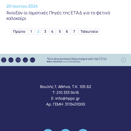
20 Ιουνίου 2024
Άνοιξαν οι Ιαματικές Πηγές της ΕΤΑΔ για το φετινό
καλοκαίρι
Πρώτο
1
2
3
4
5
6
7
Τελευταίο
Βουλής 7, Αθήνα, Τ.Κ. 105 62
Τ:
210 333 9416
Ε:
info@hppc.gr
Αρ. ΓΕΜΗ: 3113401000