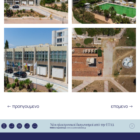
←
προηγουμενο
επομενο
→