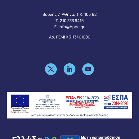
Βουλής 7, Αθήνα, Τ.Κ. 105 62
Τ:
210 333 9416
Ε:
info@hppc.gr
Αρ. ΓΕΜΗ: 3113401000