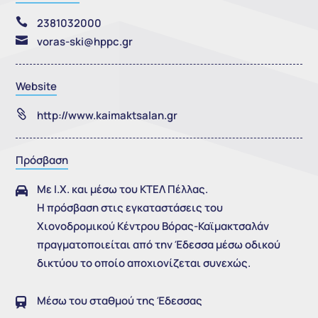

2381032000

voras-ski@hppc.gr
Website

http://www.kaimaktsalan.gr
Πρόσβαση
Με Ι.Χ. και μέσω του ΚΤΕΛ Πέλλας.

Η πρόσβαση στις εγκαταστάσεις του
Xιονοδρομικού Κέντρου Βόρας-Καϊμακτσαλάν
πραγματοποιείται από την Έδεσσα μέσω οδικού
δικτύου το οποίο αποχιονίζεται συνεχώς.
Μέσω του σταθμού της Έδεσσας
