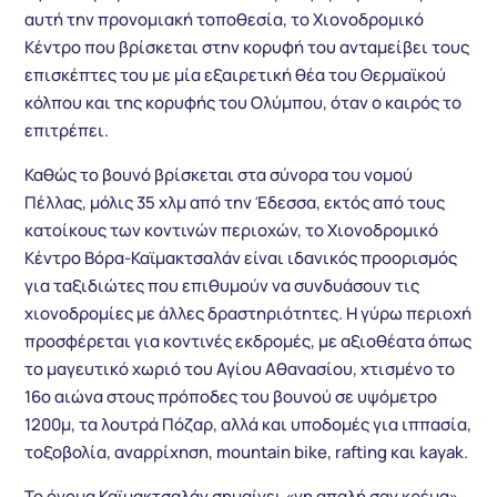
αυτή την προνομιακή τοποθεσία, το Χιονοδρομικό
Κέντρο που βρίσκεται στην κορυφή του ανταμείβει τους
επισκέπτες του με μία εξαιρετική θέα του Θερμαϊκού
κόλπου και της κορυφής του Ολύμπου, όταν ο καιρός το
επιτρέπει.
Καθώς το βουνό βρίσκεται στα σύνορα του νομού
Πέλλας, μόλις 35 χλμ από την Έδεσσα, εκτός από τους
κατοίκους των κοντινών περιοχών, το Χιονοδρομικό
Κέντρο Βόρα-Καϊμακτσαλάν είναι ιδανικός προορισμός
για ταξιδιώτες που επιθυμούν να συνδυάσουν τις
χιονοδρομίες με άλλες δραστηριότητες. Η γύρω περιοχή
προσφέρεται για κοντινές εκδρομές, με αξιοθέατα όπως
το μαγευτικό χωριό του Αγίου Αθανασίου, χτισμένο το
16ο αιώνα στους πρόποδες του βουνού σε υψόμετρο
1200μ, τα λουτρά Πόζαρ, αλλά και υποδομές για ιππασία,
τοξοβολία, αναρρίχηση, mountain bike, rafting και kayak.
Το όνομα Καϊμακτσαλάν σημαίνει «γη απαλή σαν κρέμα»