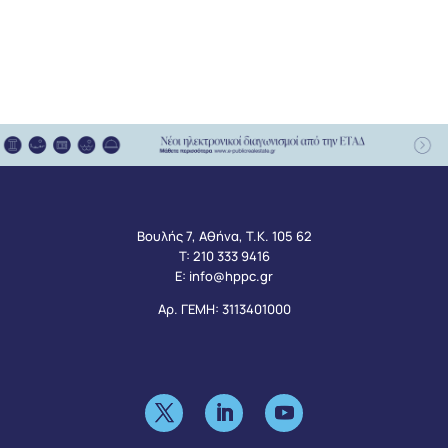
Βουλής 7, Αθήνα, Τ.Κ. 105 62
Τ:
210 333 9416
Ε:
info@hppc.gr
Αρ. ΓΕΜΗ: 3113401000