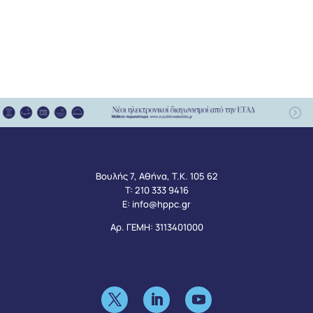
Βουλής 7, Αθήνα, Τ.Κ. 105 62
Τ:
210 333 9416
Ε:
info@hppc.gr
Αρ. ΓΕΜΗ: 3113401000