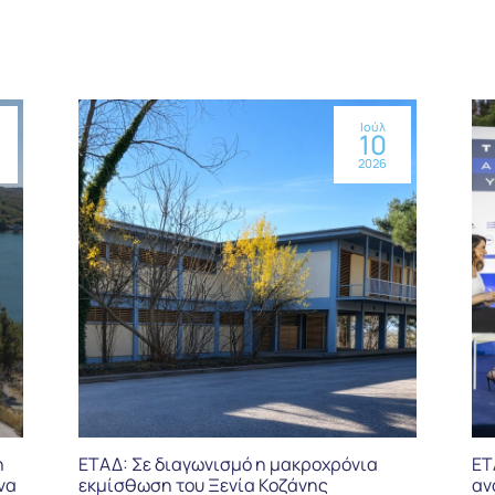
Ιούλ
10
2026
η
ΕΤΑΔ: Σε διαγωνισμό η μακροχρόνια
ΕΤ
να
εκμίσθωση του Ξενία Κοζάνης
αν