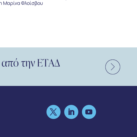
η Μαρίνα Φλοίσβου