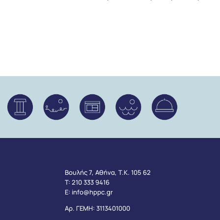
Βουλής 7, Αθήνα, Τ.Κ. 105 62
Τ:
210 333 9416
Ε:
info@hppc.gr
Αρ. ΓΕΜΗ: 3113401000