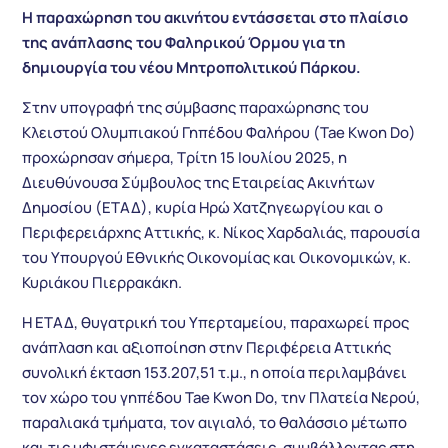
Η παραχώρηση του ακινήτου εντάσσεται στο πλαίσιο
της ανάπλασης του Φαληρικού Όρμου για τη
δημιουργία του νέου Μητροπολιτικού Πάρκου.
Στην υπογραφή της σύμβασης παραχώρησης του
Κλειστού Ολυμπιακού Γηπέδου Φαλήρου (Tae Kwon Do)
προχώρησαν σήμερα, Τρίτη 15 Ιουλίου 2025, η
Διευθύνουσα Σύμβουλος της Εταιρείας Ακινήτων
Δημοσίου (ΕΤΑΔ), κυρία Ηρώ Χατζηγεωργίου και ο
Περιφερειάρχης Αττικής, κ. Νίκος Χαρδαλιάς, παρουσία
του Υπουργού Εθνικής Οικονομίας και Οικονομικών, κ.
Κυριάκου Πιερρακάκη.
Η ΕΤΑΔ, θυγατρική του Υπερταμείου, παραχωρεί προς
ανάπλαση και αξιοποίηση στην Περιφέρεια Αττικής
συνολική έκταση 153.207,51 τ.μ., η οποία περιλαμβάνει
τον χώρο του γηπέδου Tae Kwon Do, την Πλατεία Νερού,
παραλιακά τμήματα, τον αιγιαλό, το θαλάσσιο μέτωπο
και τις υφιστάμενες εγκαταστάσεις, συμβάλλοντας στη