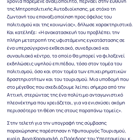
χρόνια παρέμενε αναξιοποίητο, περνάει στην ευθύνη
της Μητροπολιτικής Αυτοδιοίκησης, με στόχο τη
ζωντανή του επαναξιοποίηση προς όφελος του
πολιτισμού και της κοινωνίας», δήλωσε χαρακτηριστικά.
Και κατέληξε: «Η ανακατασκευή του προβλέπει την
πλήρη μετατροπή της υφιστάμενης εγκατάστασης σε
ένα υπερσύγχρονο εκθεσιακό, συνεδριακό και
συναυλιακό κέντρο, το οποίο θα μπορεί να φιλοξενεί
εκδηλώσεις υψηλού επιπέδου, τόσο στον τομέα του
πολιτισμού, όσο και στον τομέα των επιχειρηματικών
δραστηριοτήτων και του τουρισμού. Μια υποδομή που
στο μέγεθος που σχεδιάζουμε λείπει σήμερα από την
Αττική, στερώντας της ένα πολύτιμο ανταγωνιστικό
πλεονέκτημα που χρειάζεται, για να ενισχύσει ακόμη
περισσότερο τη θέση της στους παραπάνω τομείς».
Στην τελετή για την υπογραφή της σύμβασης
παραχώρησης παρέστησαν η Υφυπουργός Τουρισμού,
κυρία, Άννα Καραμανλή, ο Πρόεδρος του Υπερταμείου, κ.