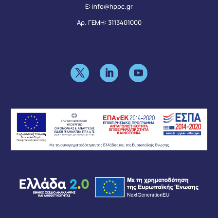
Ε:
info@hppc.gr
Αρ. ΓΕΜΗ: 3113401000