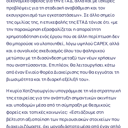
οικονομικό όφελος για την ΕΤΑΔ, αλλά και με ισχυρές
προβλέψεις για τη σταδιακή αναβάθμιση και τον
εκσυγχρονισμό των εγκαταστάσεων». Σε άλλο σημείο
της ομιλίας της, η επικεφαλής της ΕΤΑΔ τόνισε ότι «με
την παραχώρηση εξασφαλίζεται η απαραίτητη
χρηματοδότηση ενός έργου που σε άλλη περίπτωση δεν
θα μπορούσε να υλοποιηθεί, λόγω υψηλού CAPEX, αλλά
και ο συνολικός σχεδιασμός όλου του φαληρικού
μετώπου με τη διασύνδεση μεταξύ των νέων χρήσεων
που αναπτύσσονται. Επιπλέον, θα λειτουργήσει κάτω
από έναν Ενιαίο Φορέα Διαχείρισης που θα εγγυάται τη
βιωσιμότητα και τη διαρκή εξέλιξή του».
Η κυρία Χατζηγεωργίου υπογράμμισε τη νέα στρατηγική
της εταιρείας για την ανάπτυξη σημαντικών ακινήτων
και υποδομών μέσα από τη σύμπραξη με θεσμικούς
φορείς και τοπικές κοινωνίες: «Εστιάζουμε στη
βέλτιστη αξιοποίηση των περιουσιακών στοιχείων που
διαχειριζόμαστε, όχι μονοδιάστατα μέσα από έναν απλό