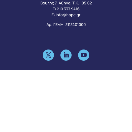
Βουλής 7, Αθήνα, Τ.Κ. 105 62
Τ:
210 333 9416
Ε:
info@hppc.gr
Αρ. ΓΕΜΗ: 3113401000