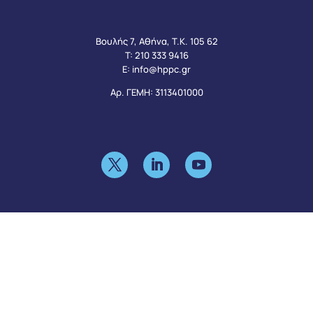
Βουλής 7, Αθήνα, Τ.Κ. 105 62
Τ:
210 333 9416
Ε:
info@hppc.gr
Αρ. ΓΕΜΗ: 3113401000