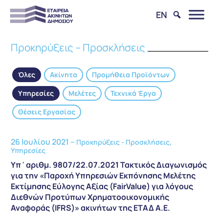
EN
Προκηρύξεις – Προσκλήσεις
Όλες
Ακίνητα
Προμήθεια Προϊόντων
Υπηρεσίες
Μελέτες
Τεχνικά Έργα
Θέσεις Εργασίας
26 Ιουλίου 2021 –
,
Προκηρύξεις - Προσκλήσεις
Υπηρεσίες
Υπ΄αριθμ. 9807/22.07.2021 Τακτικός Διαγωνισμός
για την «Παροχή Υπηρεσιών Εκπόνησης Μελέτης
Εκτίμησης Εύλογης Αξίας (FairValue) για λόγους
Διεθνών Προτύπων Χρηματοοικονομικής
Αναφοράς (IFRS)» ακινήτων της ΕΤΑΔ Α.Ε.