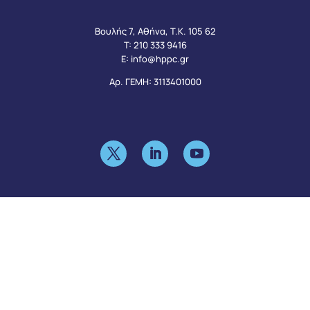
Βουλής 7, Αθήνα, Τ.Κ. 105 62
Τ:
210 333 9416
Ε:
info@hppc.gr
Αρ. ΓΕΜΗ: 3113401000