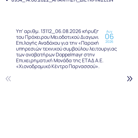
Υπ’ αριθμ. 13112_06.08.2026 κήρυξη άγονου
Αυγ
06
του Πρόχειρου Μειοδοτικού Διαγωνισμού,
2026
Επιλογής Αναδόχου για την «Παροχή
υπηρεσιών τεχνικού συμβούλου λειτουργίας
των αναβατήρων Doppelmayr στην
Επιχειρηματική Μονάδα της ΕΤΑΔ Α.Ε.
«Χιονοδρομικό Κέντρο Παρνασσού».