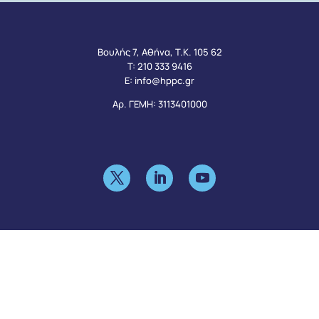
Βουλής 7, Αθήνα, Τ.Κ. 105 62
Τ:
210 333 9416
Ε:
info@hppc.gr
Αρ. ΓΕΜΗ: 3113401000