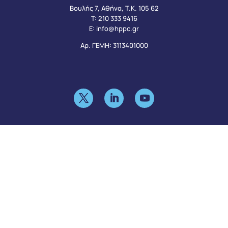
Βουλής 7, Αθήνα, Τ.Κ. 105 62
Τ:
210 333 9416
Ε:
info@hppc.gr
Αρ. ΓΕΜΗ: 3113401000