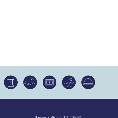
Βουλής 7, Αθήνα, Τ.Κ. 105 62