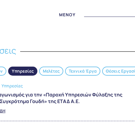
MENOY
σεις
ων
Υπηρεσίες
Μελέτες
Τεχνικά Έργα
Θέσεις Εργασ
,
Υπηρεσίες
ιαγωνισμός για την «Παροχή Υπηρεσιών Φύλαξης της
Συγκρότημα Γουδή» της ΕΤΑΔ Α.Ε.
ΥΔΗ