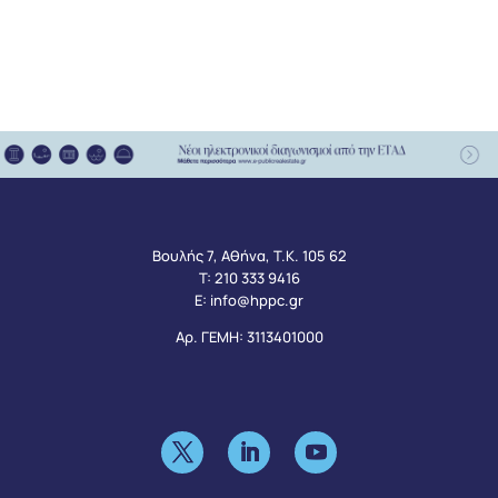
Βουλής 7, Αθήνα, Τ.Κ. 105 62
Τ:
210 333 9416
Ε:
info@hppc.gr
Αρ. ΓΕΜΗ: 3113401000