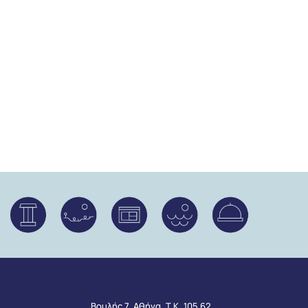
Βουλής 7, Αθήνα, Τ.Κ. 105 62