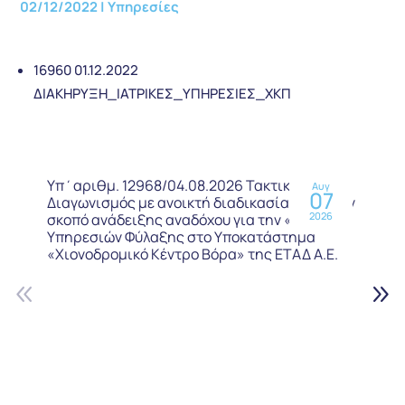
02/12/2022
|
Υπηρεσίες
16960 01.12.2022
ΔΙΑΚΗΡΥΞΗ_ΙΑΤΡΙΚΕΣ_ΥΠΗΡΕΣΙΕΣ_ΧΚΠ
Υπ΄αριθμ. 12968/04.08.2026 Τακτικός
Αυγ
07
Διαγωνισμός με ανοικτή διαδικασία, προς τον
2026
σκοπό ανάδειξης αναδόχου για την «Παροχή
Υπηρεσιών Φύλαξης στο Υποκατάστημα
«Χιονοδρομικό Κέντρο Βόρα» της ΕΤΑΔ Α.Ε.