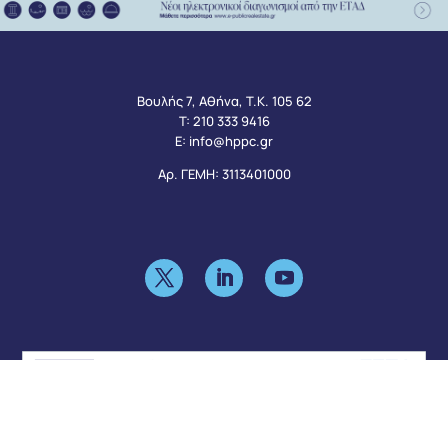
Βουλής 7, Αθήνα, Τ.Κ. 105 62
Τ:
210 333 9416
Ε:
info@hppc.gr
Αρ. ΓΕΜΗ: 3113401000