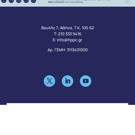
Βουλής 7, Αθήνα, Τ.Κ. 105 62
Τ:
210 333 9416
Ε:
info@hppc.gr
Αρ. ΓΕΜΗ: 3113401000