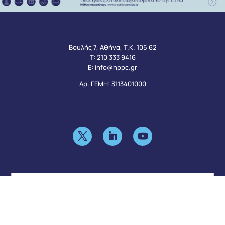
Βουλής 7, Αθήνα, Τ.Κ. 105 62
Τ:
210 333 9416
Ε:
info@hppc.gr
Αρ. ΓΕΜΗ: 3113401000