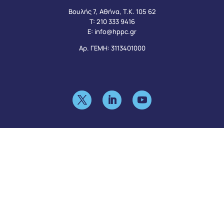
Βουλής 7, Αθήνα, Τ.Κ. 105 62
Τ:
210 333 9416
Ε:
info@hppc.gr
Αρ. ΓΕΜΗ: 3113401000