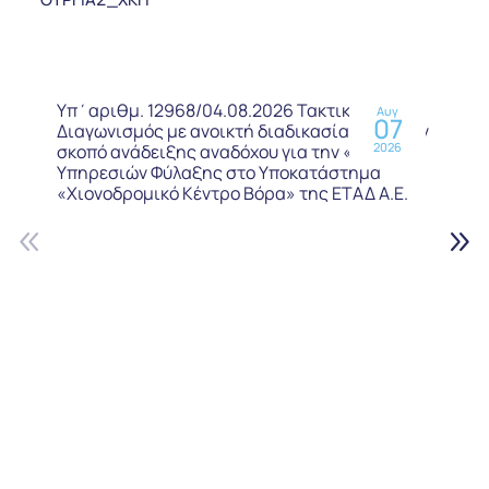
Υπ΄αριθμ. 12968/04.08.2026 Τακτικός
Αυγ
07
Διαγωνισμός με ανοικτή διαδικασία, προς τον
2026
σκοπό ανάδειξης αναδόχου για την «Παροχή
Υπηρεσιών Φύλαξης στο Υποκατάστημα
«Χιονοδρομικό Κέντρο Βόρα» της ΕΤΑΔ Α.Ε.