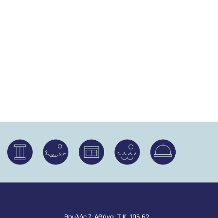
Βουλής 7, Αθήνα, Τ.Κ. 105 62