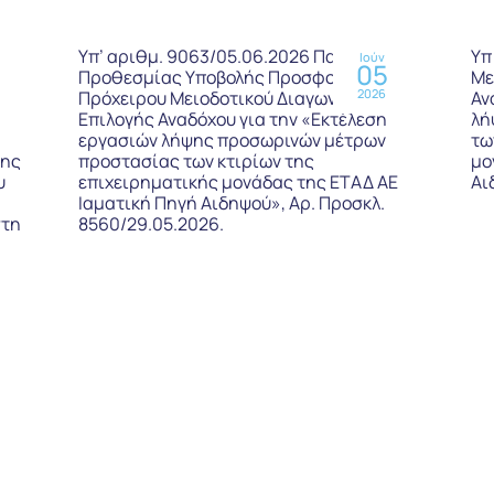
ς
Υπ’ αριθμ. 9063/05.06.2026 Παράταση
Υπ
Ιούν
05
Προθεσμίας Υποβολής Προσφορών του
Με
2026
Πρόχειρου Μειοδοτικού Διαγωνισμού,
Αν
Επιλογής Αναδόχου για την «Εκτέλεση
λή
εργασιών λήψης προσωρινών μέτρων
τω
της
προστασίας των κτιρίων της
μο
υ
επιχειρηματικής μονάδας της ΕΤΑΔ ΑΕ
Αι
Ιαματική Πηγή Αιδηψού», Αρ. Προσκλ.
στη
8560/29.05.2026.