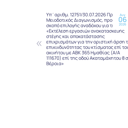
Υπ΄αριθμ. 12751/30.07.2026 Πρόχειρο
Αυγ
06
Μειοδοτικός Διαγωνισμός, προς τον
2026
σκοπό επιλογής αναδόχου για την
«Εκτέλεση εργασιών ανακατασκευής
στέγης και αποκατάστασης
επιχρισμάτων για την οριστική άρση 
επικινδυνότητας του κτίσματος επί το
ακινήτου με ΑΒΚ 365 Ημαθίας (Α/Α
111670) επί της οδού Ακαταμάχητου 8 
Βέροια»