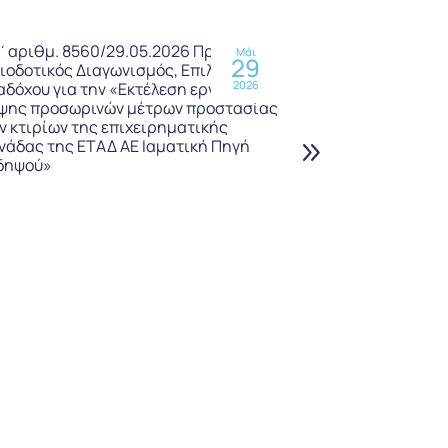
΄αριθμ. 8560/29.05.2026 Πρόχειρος
Υπ’ αριθμ. 552
Μάι
29
ιοδοτικός Διαγωνισμός, Επιλογής
Μειοδοτικός Δ
2026
αδόχου για την «Εκτέλεση εργασιών
Αναδόχου για 
ψης προσωρινών μέτρων προστασίας
αδειοδότησης,
ν κτιρίων της επιχειρηματικής
αποκατάστασης
νάδας της ΕΤΑΔ ΑΕ Ιαματική Πηγή
περαίωση της
δηψού»
κατασκευών το
Καβάλα (Α/Α 39