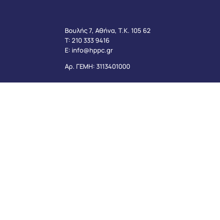
Βουλής 7, Αθήνα, Τ.Κ. 105 62
Τ:
210 333 9416
Ε:
info@hppc.gr
Αρ. ΓΕΜΗ: 3113401000
Πολιτική Απορρήτου
Πολιτική Cookies
Δήλωσ