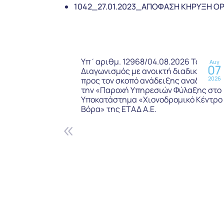
1042_27.01.2023_ΑΠΟΦΑΣΗ ΚΗΡΥΞΗ ΟΡ
Υπ΄αριθμ. 12968/04.08.2026 Τακτικό
Αυγ
07
Διαγωνισμός με ανοικτή διαδικασία,
2026
προς τον σκοπό ανάδειξης αναδόχου γ
την «Παροχή Υπηρεσιών Φύλαξης στο
Υποκατάστημα «Χιονοδρομικό Κέντρο
Βόρα» της ΕΤΑΔ Α.Ε.