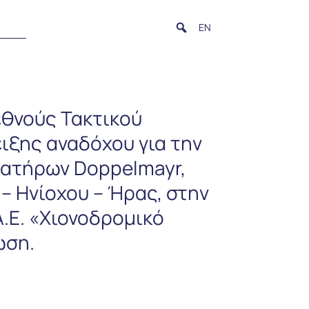
EN
εθνούς Τακτικού
ειξης αναδόχου για την
ατήρων Doppelmayr,
– Ηνίοχου – Ήρας, στην
.Ε. «Χιονοδρομικό
ωση.