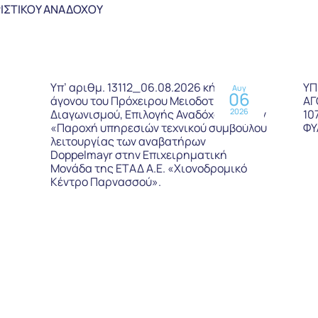
ΙΣΤΙΚΟΥ ΑΝΑΔΟΧΟΥ
ς
Υπ’ αριθμ. 13112_06.08.2026 κήρυξη
ΥΠ
Αυγ
06
άγονου του Πρόχειρου Μειοδοτικού
ΑΓ
2026
ια
Διαγωνισμού, Επιλογής Αναδόχου για την
10
«Παροχή υπηρεσιών τεχνικού συμβούλου
ΦΥ
λειτουργίας των αναβατήρων
Doppelmayr στην Επιχειρηματική
Μονάδα της ΕΤΑΔ Α.Ε. «Χιονοδρομικό
Κέντρο Παρνασσού».