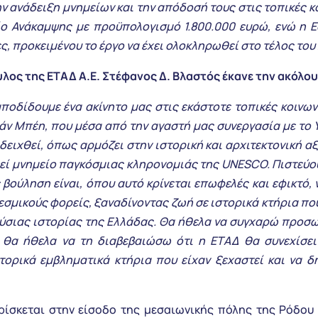
ην ανάδειξη μνημείων και την απόδοσή τους στις τοπικές κ
είο Ανάκαμψης με προϋπολογισμό 1.800.000 ευρώ, ενώ η 
ες, προκειμένου το έργο να έχει ολοκληρωθεί στο τέλος του
λος της ΕΤΑΔ Α.Ε. Στέφανος Δ. Βλαστός έκανε την ακόλ
οδίδουμε ένα ακίνητο μας στις εκάστοτε τοπικές κοινων
άν Μπέη, που μέσα από την αγαστή μας συνεργασία με το 
δειχθεί, όπως αρμόζει στην ιστορική και αρχιτεκτονική αξ
εί μνημείο παγκόσμιας κληρονομιάς της UNESCO. Πιστεύο
 βούληση είναι, όπου αυτό κρίνεται επωφελές και εφικτό, 
εσμικούς φορείς, ξαναδίνοντας ζωή σε ιστορικά κτήρια πο
ύσιας ιστορίας της Ελλάδας. Θα ήθελα να συγχαρώ προσωπ
 θα ήθελα να τη διαβεβαιώσω ότι η ΕΤΑΔ θα συνεχίσει
τορικά εμβληματικά κτήρια που είχαν ξεχαστεί και να δ
ίσκεται στην είσοδο της μεσαιωνικής πόλης της Ρόδου μ