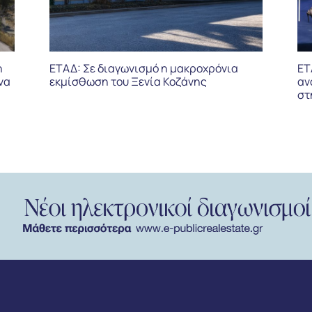
η
ΕΤΑΔ: Σε διαγωνισμό η μακροχρόνια
ΕΤ
να
εκμίσθωση του Ξενία Κοζάνης
αν
στ