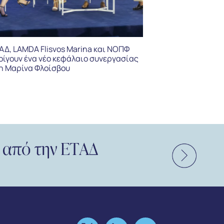
ΕΤΑΔ: Σε τροχι
«Ξενία Κομοτη
GROUP S.A.» πλ
μίσθωση
ΑΔ, LAMDA Flisvos Marina και ΝΟΠΦ
οίγουν ένα νέο κεφάλαιο συνεργασίας
η Μαρίνα Φλοίσβου