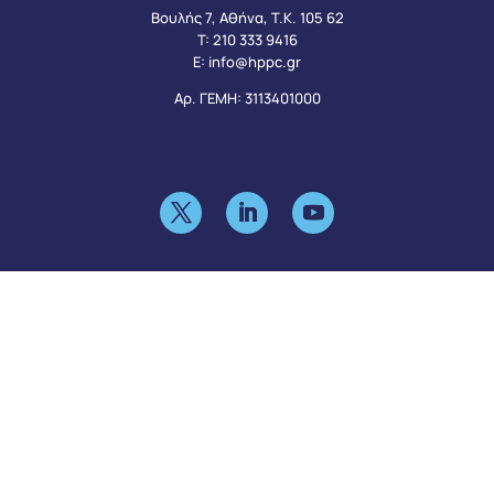
Βουλής 7, Αθήνα, Τ.Κ. 105 62
Τ:
210 333 9416
Ε:
info@hppc.gr
Αρ. ΓΕΜΗ: 3113401000