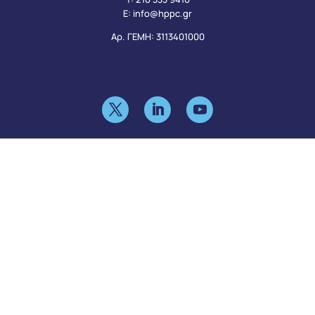
Ε:
info@hppc.gr
Αρ. ΓΕΜΗ: 3113401000