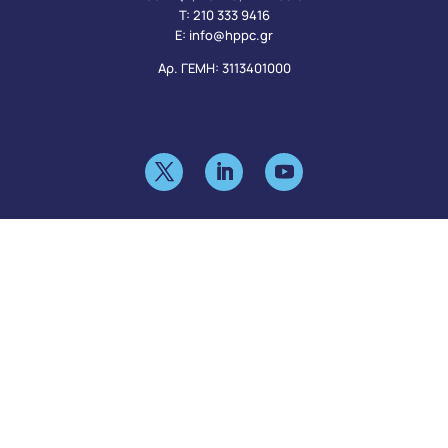
Τ:
210 333 9416
Ε:
info@hppc.gr
Αρ. ΓΕΜΗ: 3113401000