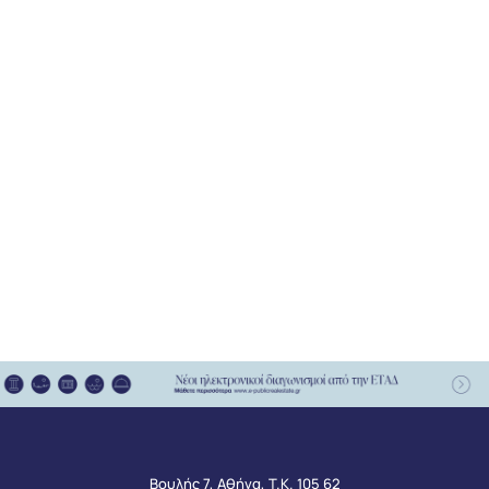
Βουλής 7, Αθήνα, Τ.Κ. 105 62