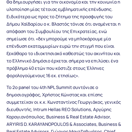
θα δημιουργήσει για την οικονομία και την κοινωνία η
υλοποίηση μίας τέτοιας εμβληματικής επένδυσης.
Ειδικότερα ως προς το ζήτημα της προσφυγής του
Δήμου Χαϊδαρίου ο κ. Βλαστός τόνισε ότι αναμένεται η
απόφαση του Συμβουλίου της Επικρατείας, ενώ
σημείωσε ότι «δεν μπορούμε να μπλοκάρουμε μία
επένδυση εκατομμυρίων ευρώ την στιγμή που είναι
ξεκάθαρο το ιδιοκτησιακό καθεστώς του ακινήτου και
το Ελληνικό Δημόσιο έρχεται σήμερα να επιλύσει ένα
πρόβλημα 40 ετών που κόστιζε στους Έλληνες
φορολογούμενους 16 εκ. ετησίως».
Το 2ο panel του 4th NPL Summit συντόνισε ο
δημοσιογράφος, Χρήστος Κώνστας και επίσης
συμμετείχαν οι κ.κ. Κωνσταντίνος Γεωργιάκος, γενικός
διευθυντής, Intrum Hellas REO Solutions, Aργύρης
Καραγιανόπουλος, Business & Real Estate Advisor,
ARYIRIS D. KARAYANOPOULOS & Associates, Business &
Real Estate Advisors, Γιώργος Μαντζαβινάτος, Chief