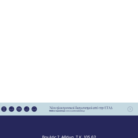
Βουλής 7, Αθήνα, Τ.Κ. 105 62