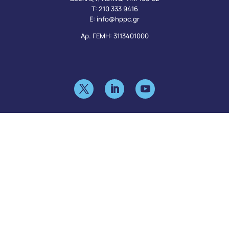
Τ:
210 333 9416
Ε:
info@hppc.gr
Αρ. ΓΕΜΗ: 3113401000