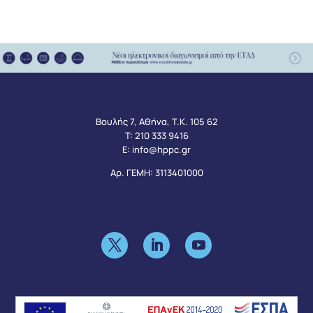
Βουλής 7, Αθήνα, Τ.Κ. 105 62
Τ:
210 333 9416
Ε:
info@hppc.gr
Αρ. ΓΕΜΗ: 3113401000