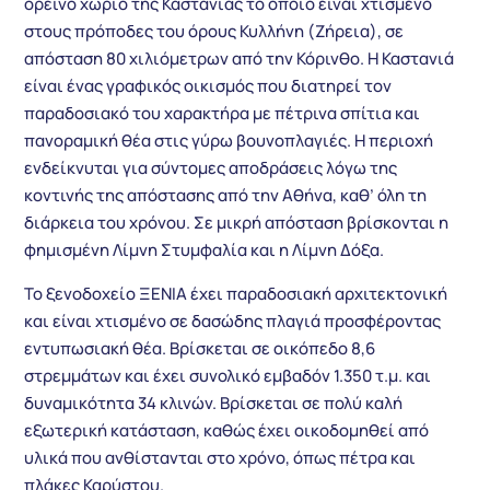
ορεινό χωριό της Καστανιάς το οποίο είναι χτισμένο
στους πρόποδες του όρους Κυλλήνη (Ζήρεια), σε
απόσταση 80 χιλιόμετρων από την Κόρινθο. Η Καστανιά
είναι ένας γραφικός οικισμός που διατηρεί τον
παραδοσιακό του χαρακτήρα με πέτρινα σπίτια και
πανοραμική θέα στις γύρω βουνοπλαγιές. Η περιοχή
ενδείκνυται για σύντομες αποδράσεις λόγω της
κοντινής της απόστασης από την Αθήνα, καθ’ όλη τη
διάρκεια του χρόνου. Σε μικρή απόσταση βρίσκονται η
φημισμένη Λίμνη Στυμφαλία και η Λίμνη Δόξα.
Το ξενοδοχείο ΞΕΝΙΑ έχει παραδοσιακή αρχιτεκτονική
και είναι χτισμένο σε δασώδης πλαγιά προσφέροντας
εντυπωσιακή θέα. Βρίσκεται σε οικόπεδο 8,6
στρεμμάτων και έχει συνολικό εμβαδόν 1.350 τ.μ. και
δυναμικότητα 34 κλινών. Βρίσκεται σε πολύ καλή
εξωτερική κατάσταση, καθώς έχει οικοδομηθεί από
υλικά που ανθίστανται στο χρόνο, όπως πέτρα και
πλάκες Καρύστου.