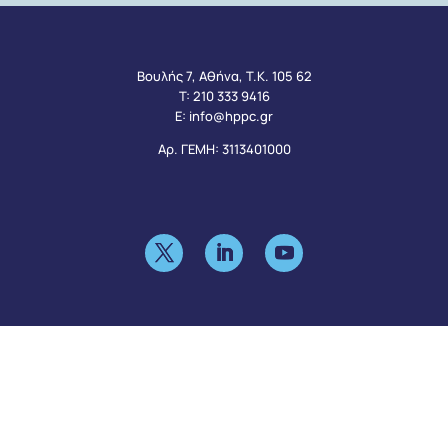
Βουλής 7, Αθήνα, Τ.Κ. 105 62
Τ:
210 333 9416
Ε:
info@hppc.gr
Αρ. ΓΕΜΗ: 3113401000