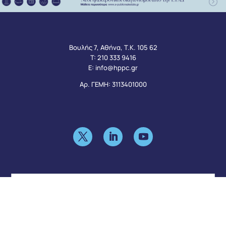
Βουλής 7, Αθήνα, Τ.Κ. 105 62
Τ:
210 333 9416
Ε:
info@hppc.gr
Αρ. ΓΕΜΗ: 3113401000