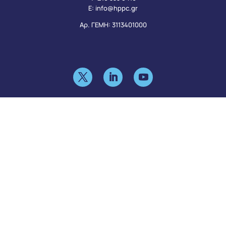
Ε:
info@hppc.gr
Αρ. ΓΕΜΗ: 3113401000