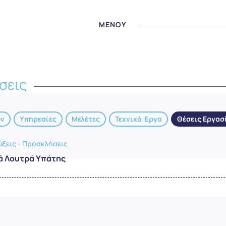
MENOY
σεις
ων
Υπηρεσίες
Μελέτες
Τεχνικά Έργα
Θέσεις Εργασ
ξεις - Προσκλήσεις
κά Λουτρά Υπάτης