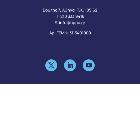
Βουλής 7, Αθήνα, Τ.Κ. 105 62
Τ:
210 333 9416
Ε:
info@hppc.gr
Αρ. ΓΕΜΗ: 3113401000