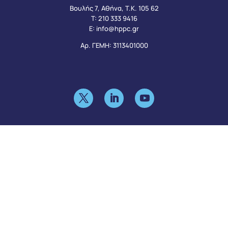
Βουλής 7, Αθήνα, Τ.Κ. 105 62
Τ:
210 333 9416
Ε:
info@hppc.gr
Αρ. ΓΕΜΗ: 3113401000