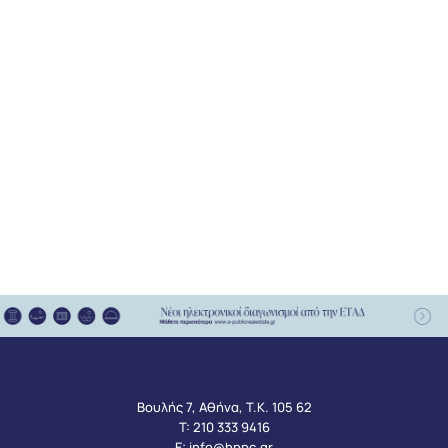
Βουλής 7, Αθήνα, Τ.Κ. 105 62
Τ:
210 333 9416
Ε:
info@hppc.gr