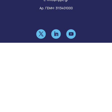
Αρ. ΓΕΜΗ: 3113401000