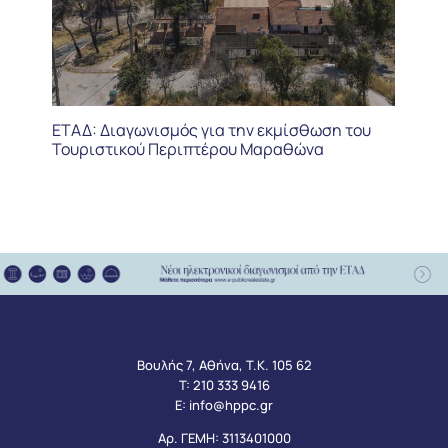
ΕΤΑΔ: Διαγωνισμός για την εκμίσθωση του
Τουριστικού Περιπτέρου Μαραθώνα
Βουλής 7, Αθήνα, Τ.Κ. 105 62
Τ:
210 333 9416
Ε:
info@hppc.gr
Αρ. ΓΕΜΗ: 3113401000