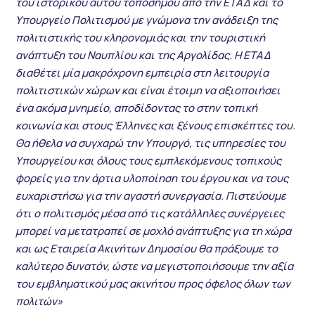
του ιστορικού αυτού τοπόσημου από την ΕΤΑΔ και το
Υπουργείο Πολιτισμού με γνώμονα την ανάδειξη της
πολιτιστικής του κληρονομιάς και την τουριστική
ανάπτυξη του Ναυπλίου και της Αργολίδας. Η ΕΤΑΔ
διαθέτει μία μακρόχρονη εμπειρία στη λειτουργία
πολιτιστικών χώρων και είναι έτοιμη να αξιοποιήσει
ένα ακόμα μνημείο, αποδίδοντας το στην τοπική
κοινωνία και στ
ους Έλληνες και ξένους επισκέπτες του.
Θα ήθελα να συγχαρώ την Υπουργό, τις υπηρεσίες του
Υπουργείου και όλους τους εμπλεκόμενους τοπικούς
φορείς για την άρτια υλοποίηση του έργου και να τους
ευχαριστήσω για την αγαστή συνεργασία. Πιστεύουμε
ότι ο πολιτισμός μέσα από τις κατάλληλες συνέργειες
μπορεί να μετατραπεί σε μοχλό ανάπτυξης για τη χώρα
και ως Εταιρεία Ακινήτων Δημοσίου θα πράξουμε το
καλύτερο δυνατόν, ώστε να μεγιστοποιήσουμε την αξία
του εμβληματικού μας ακινήτου προς όφελος όλων των
πολιτών»