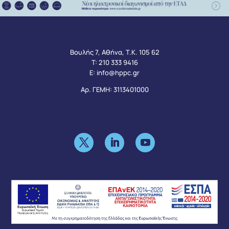
Βουλής 7, Αθήνα, Τ.Κ. 105 62
Τ:
210 333 9416
Ε:
info@hppc.gr
Αρ. ΓΕΜΗ: 3113401000