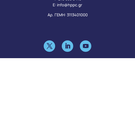
Ε:
info@hppc.gr
Αρ. ΓΕΜΗ: 3113401000