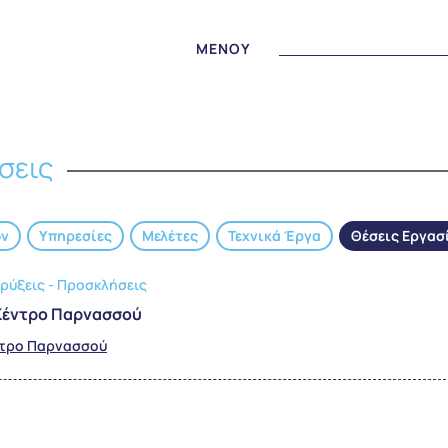
MENOY
σεις
ων
Υπηρεσίες
Μελέτες
Τεχνικά Έργα
Θέσεις Εργασ
ρύξεις - Προσκλήσεις
 Κέντρο Παρνασσού
έντρο Παρνασσού