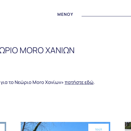
MENOY
ΝΕΩΡΙΟ MORO XΑΝΙΩΝ
ς για το Νεώριο Moro Xανίων»
πατήστε εδώ
.
Ιούλ