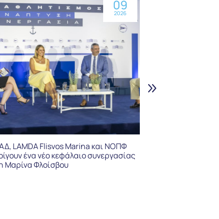
09
2026
ΕΤΑΔ: Σε τροχι
«Ξενία Κομοτη
GROUP S.A.» πλ
μίσθωση
ΑΔ, LAMDA Flisvos Marina και ΝΟΠΦ
οίγουν ένα νέο κεφάλαιο συνεργασίας
η Μαρίνα Φλοίσβου