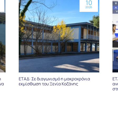
10
2026
η
ΕΤΑΔ: Σε διαγωνισμό η μακροχρόνια
ΕΤ
να
εκμίσθωση του Ξενία Κοζάνης
αν
στ